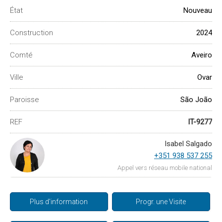
État
Nouveau
Construction
2024
Comté
Aveiro
Ville
Ovar
Paroisse
São João
REF
IT-9277
Isabel Salgado
+351 938 537 255
Appel vers réseau mobile national
Plus d'information
Progr. une Visite