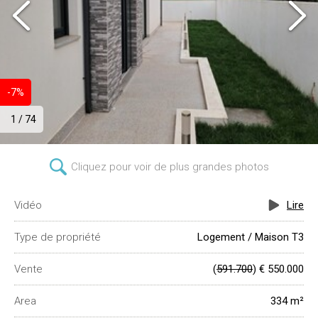
-7%
1 / 74
Cliquez pour voir de plus grandes photos
Vidéo
Lire
Type de propriété
Logement / Maison T3
Vente
(
591.700
) € 550.000
Area
334 m²