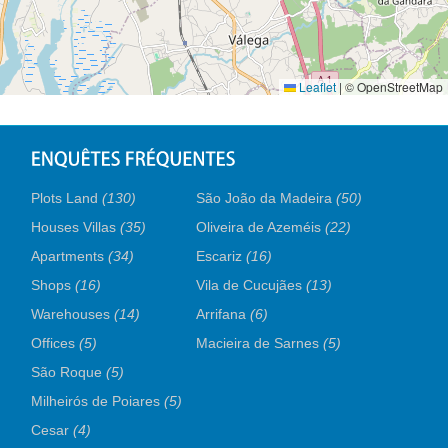
Leaflet
|
© OpenStreetMap
Plots Land
(130)
São João da Madeira
(50)
Houses Villas
(35)
Oliveira de Azeméis
(22)
Apartments
(34)
Escariz
(16)
Shops
(16)
Vila de Cucujães
(13)
Warehouses
(14)
Arrifana
(6)
Offices
(5)
Macieira de Sarnes
(5)
São Roque
(5)
Milheirós de Poiares
(5)
Cesar
(4)