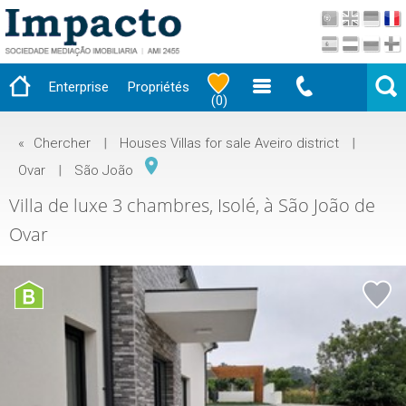
Enterprise
Propriétés
(
0
)
«
Chercher
|
Houses Villas for sale Aveiro district
|
Ovar
|
São João
Villa de luxe 3 chambres, Isolé, à São João de
Ovar