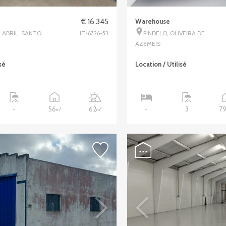
€ 16.345
Warehouse
 ABRIL, SANTO
PINDELO, OLIVEIRA DE
IT-6726-53
AZEMÉIS
sé
Location / Utilisé
56
62
7
-
-
3
2
2
m
m