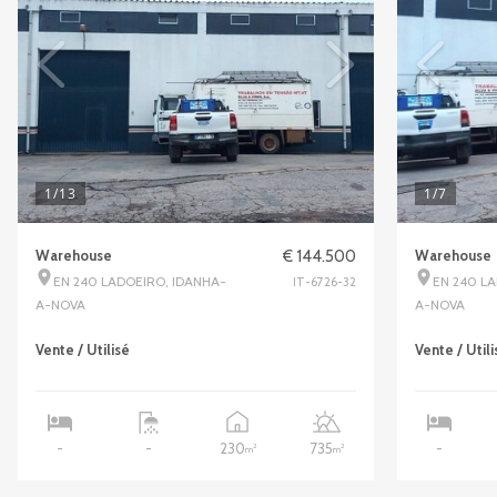
1
/13
1
/7
Warehouse
€ 144.500
Warehouse
EN 240 LADOEIRO, IDANHA-
EN 240 L
IT-6726-32
A-NOVA
A-NOVA
Vente / Utilisé
Vente / Utili
230
735
-
-
-
2
2
m
m