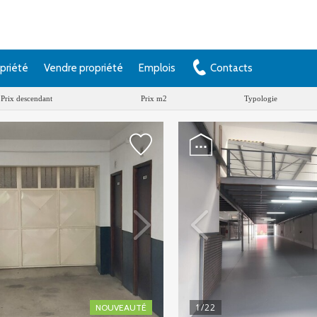
priété
Vendre propriété
Emplois
Contacts
Prix descendant
Prix m2
Typologie
1
/22
NOUVEAUTÉ