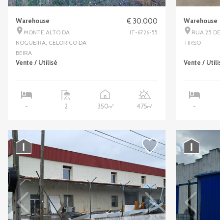
Warehouse
€ 30.000
Warehouse
MONTE ALTO DA
RUA 25 DE
IT-6726-55
NOGUEIRA, CELORICO DA
TIRSO
BEIRA
Vente / Utilisé
Vente / Utili
350
475
-
2
-
2
2
m
m