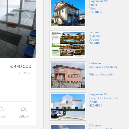
Terrain
Alagoas
Arouca
74.500
€
Débarras
São João da Madeira
Prix sur demande
Logement V5
€ 440.000
Largo Dos Caldeirões
Alvito
IT-9328
425.000
€
Bâtiment
São João da Madeira
600.000
€
03
380
2
2
m
m
Appartement T2