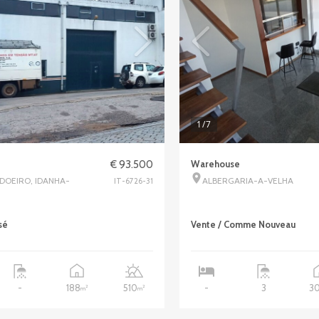
1
/7
€ 93.500
Warehouse
ADOEIRO, IDANHA-
ALBERGARIA-A-VELHA
IT-6726-31
sé
Vente / Comme Nouveau
188
510
3
-
-
3
2
2
m
m