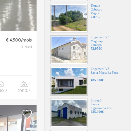
Logement V3
Magueija
Lamego
73.950
€
Logement V3
€ 4.500/mois
Santa Maria da Feira
IT-9341
485.000
€
Entrepôt
Lavos
Figueira da Foz
255.000
€
00
1000
2
2
m
m
Logement V8
Igreja
Viseu
136.000
€