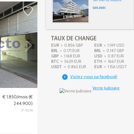
São João da Madeira
282.500
€
Appartement T3
Aveiro
290.000
€
EUR
> 0.856 GBP
EUR
> 1.149 USD
BRL
> 0.171 EUR
BRL
> 0.147 GBP
GBP
> 1.168 EUR
USD
> 0.87 EUR
BTC
≈ 56211 EUR
Terrain
ETH
≈ 1667 EUR
Junto à Feira do Carregal
USDT
≈ 0.865 EUR
EUR
≈ 1.156 USDT
Carregal do Sal
19.500
€
Visitez-nous sur facebook!
f
Vente Judiciaire
Bâtiment
€ 1.850/mois (€
Travasso
Pombal
244.900)
1.742.800
€
IT-9214
Entrepôt
São João da Madeira