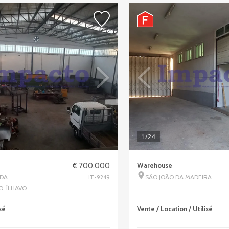
1
/24
€ 700.000
Warehouse
 DA
SÃO JOÃO DA MADEIRA
IT-9249
, ÍLHAVO
sé
Vente / Location / Utilisé