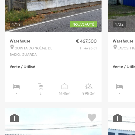
1
/19
1
/32
NOUVEAUTÉ
Warehouse
€ 467.500
Warehouse
QUINTA DO NOÉME DE
LAVOS, FI
IT-6726-51
BAIXO, GUARDA
Vente / Utilisé
Vente / Utili
1645
9980
-
2
-
2
2
m
m