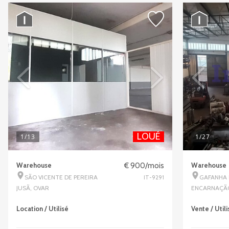
LOUÉ
1
/13
1
/27
Warehouse
€ 900/mois
Warehouse
SÃO VICENTE DE PEREIRA
GAFANHA
IT-9291
JUSÃ, OVAR
ENCARNAÇÃO
Location / Utilisé
Vente / Utili