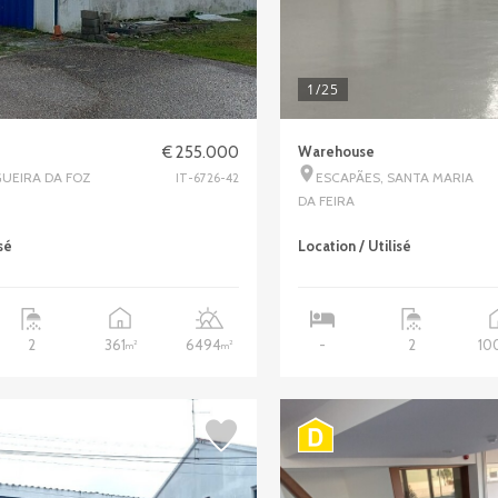
1
/25
€ 255.000
Warehouse
GUEIRA DA FOZ
ESCAPÃES, SANTA MARIA
IT-6726-42
DA FEIRA
sé
Location / Utilisé
361
6494
10
2
-
2
2
2
m
m