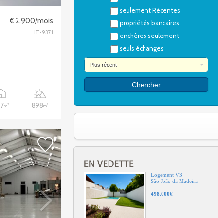
seulement Récentes
Terrain
€ 2.900/mois
propriétés bancaires
Prado
Mogadouro
IT-9371
enchères seulement
17.255
€
seuls échanges
Plus récent
Terrain
Sanfins
Santa Maria da Feira
62.000
€
97
898
2
2
m
m
Logement V3
São João da Madeira
498.000
€
Terrain
Cabeços
Vagos
7.075
€