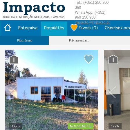
Tel.:
(+351) 256 200
360
WhatsApp:
(+351)
960 150 930
impacto@impacto.pt
Enterprise
Propriétés
Favoris
(
0
)
Cherchez pro
Plus récent
Prix ascendant
1
/26
1
/26
NOUVEAUTÉ