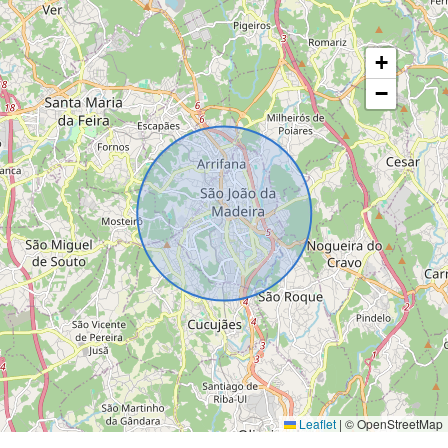
+
−
Leaflet
|
© OpenStreetMap