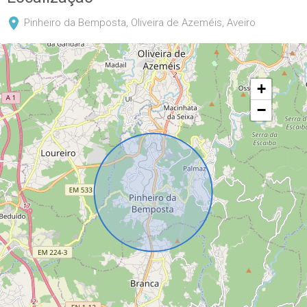
Pinheiro da Bemposta, Oliveira de Azeméis, Aveiro
+
−