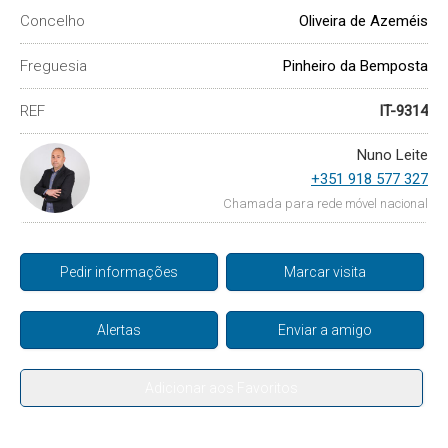
Concelho
Oliveira de Azeméis
Freguesia
Pinheiro da Bemposta
REF
IT-9314
Nuno Leite
+351 918 577 327
Chamada para rede móvel nacional
Pedir informações
Marcar visita
Alertas
Enviar a amigo
Adicionar aos Favoritos