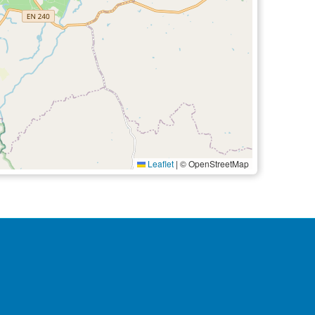
Leaflet
|
© OpenStreetMap