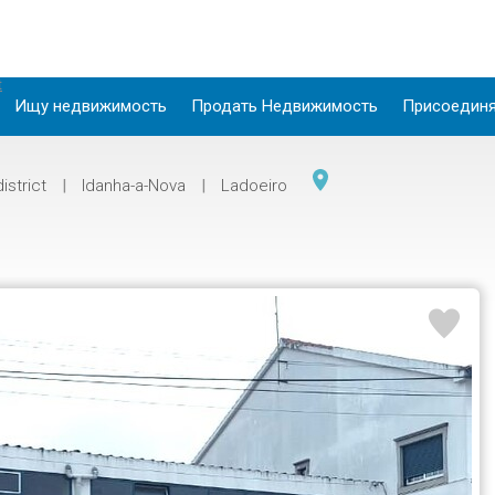
t
Ищу недвижимость
Продать Недвижимость
Присоединя
istrict
|
Idanha-a-Nova
|
Ladoeiro