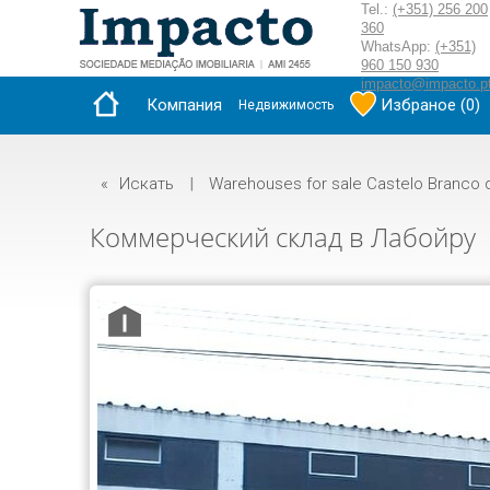
Tel.:
(+351) 256 200
360
WhatsApp:
(+351)
960 150 930
impacto@impacto.p
Компания
Избраное
(
0
)
Недвижимость
«
Искать
|
Warehouses for sale Castelo Branco d
Коммерческий склад в Лабойру