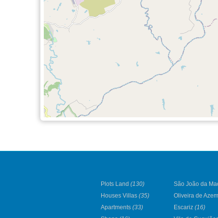
Plots Land
(130)
São João da Ma
Houses Villas
(35)
Oliveira de Aze
Apartments
(33)
Escariz
(16)