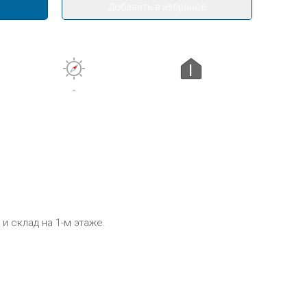
Добавить в избраное
I
-
 склад на 1-м этаже.