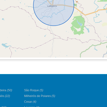
deira
(50)
São Roque
(5)
méis
(22)
Milheirós de Poiares
(5)
Cesar
(4)