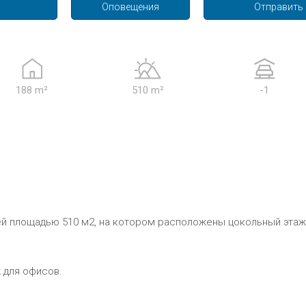
Оповещения
Отправить
188 m²
510 m²
-1
й площадью 510 м2, на котором расположены цокольный этаж и
ж для офисов.