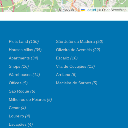
Leaflet
|
© OpenStreetMap
Plots Land
(130)
São João da Madeira
(50)
Houses Villas
(35)
Oliveira de Azeméis
(22)
Apartments
(34)
Escariz
(16)
Shops
(16)
Vila de Cucujães
(13)
Warehouses
(14)
Arrifana
(6)
Offices
(5)
Macieira de Sarnes
(5)
São Roque
(5)
Milheirós de Poiares
(5)
Cesar
(4)
Loureiro
(4)
Escapães
(4)