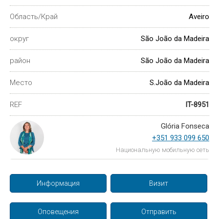
Область/Край
Aveiro
округ
São João da Madeira
район
São João da Madeira
Место
S.João da Madeira
REF
IT-8951
Glória Fonseca
+351 933 099 650
Национальную мобильную сеть
Информация
Визит
Оповещения
Отправить