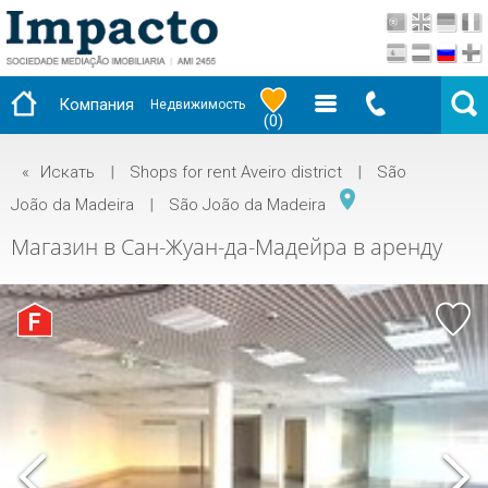
Компания
Недвижимость
(
0
)
«
Искать
|
Shops for rent Aveiro district
|
São
João da Madeira
|
São João da Madeira
Магазин в Сан-Жуан-да-Мадейра в аренду