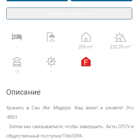
Добавить в избраное
-
-
209 m²
232.20 m²
F
-1
-
Описание
Хранить в Сан -Же -Мадере. Ваш визит и узнайте! Это
-8951
. Затем мы связываемся, чтобы завершить. Акты CPCV и
общественный поступки/Title/DPA.