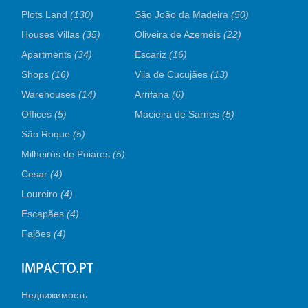
Plots Land
(130)
São João da Madeira
(50)
Houses Villas
(35)
Oliveira de Azeméis
(22)
Apartments
(34)
Escariz
(16)
Shops
(16)
Vila de Cucujães
(13)
Warehouses
(14)
Arrifana
(6)
Offices
(5)
Macieira de Sarnes
(5)
São Roque
(5)
Milheirós de Poiares
(5)
Cesar
(4)
Loureiro
(4)
Escapães
(4)
Fajões
(4)
Недвижимость