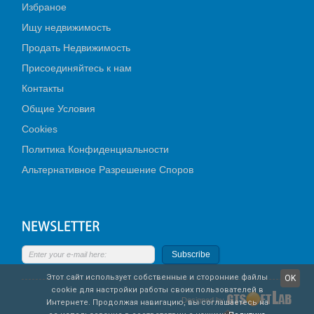
Избраное
Ищу недвижимость
Продать Недвижимость
Присоединяйтесь к нам
Контакты
Общие Условия
Cookies
Политика Конфиденциальности
Альтернативное Разрешение Споров
Subscribe
Этот сайт использует собственные и сторонние файлы
OK
cookie для настройки работы своих пользователей в
Designed by
Интернете. Продолжая навигацию, вы соглашаетесь на