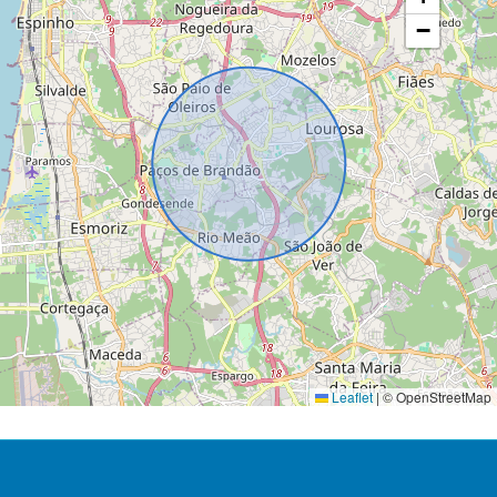
−
Leaflet
|
© OpenStreetMap