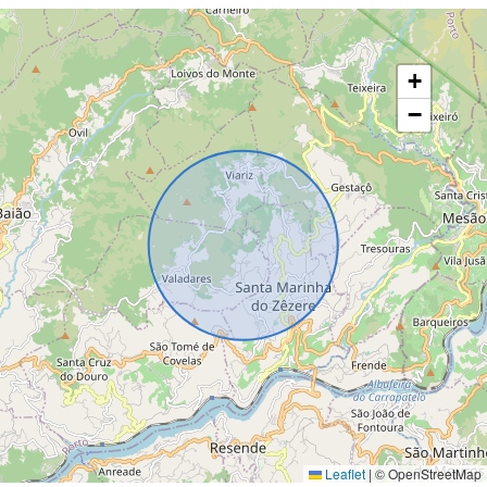
+
−
Leaflet
|
© OpenStreetMap