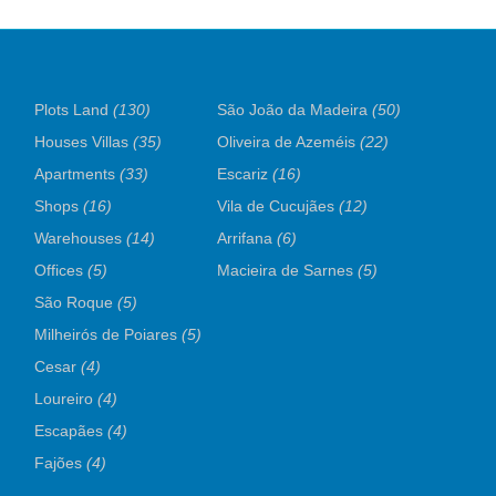
Plots Land
(130)
São João da Madeira
(50)
Houses Villas
(35)
Oliveira de Azeméis
(22)
Apartments
(33)
Escariz
(16)
Shops
(16)
Vila de Cucujães
(12)
Warehouses
(14)
Arrifana
(6)
Offices
(5)
Macieira de Sarnes
(5)
São Roque
(5)
Milheirós de Poiares
(5)
Cesar
(4)
Loureiro
(4)
Escapães
(4)
Fajões
(4)