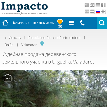
Компания
Недвижимость
(
0
)
«
Искать
|
Plots Land for sale Porto district
|
Baião
|
Valadares
Судебная продажа деревенского
земельного участка в Urgueira, Valadares