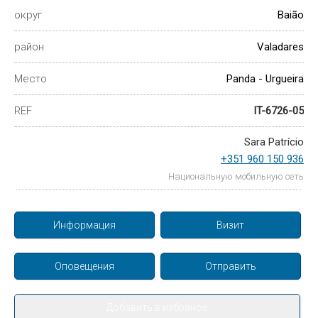
округ
Baião
район
Valadares
Место
Panda - Urgueira
REF
IT-6726-05
Sara Patrício
+351 960 150 936
Национальную мобильную сеть
Информация
Визит
Оповещения
Отправить
Добавить в избраное