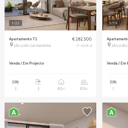
1
/22
1
/19
Apartamento T2
€ 282.500
Apartament
SÃO JOÃO DA MADEIRA
SÃO JOÃO
IT-9239-4
Venda / Em Projecto
Venda / Em 
80
103
2
2
1
2
2
m
m