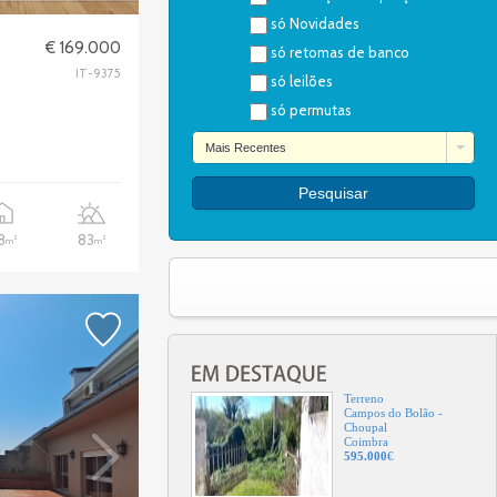
só Novidades
Terreno
€ 169.000
só retomas de banco
Sanfins
Santa Maria da Feira
IT-9375
só leilões
62.000
€
só permutas
Mais Recentes
Terreno
Frente Gnr
Oliveira de Azeméis
252.000
€
8
83
2
2
m
m
Terreno
Campos do Bolão -
Choupal
Coimbra
595.000
€
Terreno
Cabeços
Vagos
7.075
€