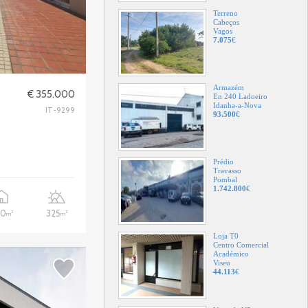
Armazém
En 240 Ladoeiro
Idanha-a-Nova
93.500
€
Prédio
€ 355.000
Travasso
Pombal
IT-9299
1.742.800
€
Loja T0
Centro Comercial
Académico
Viseu
44.113
€
70
325
2
2
m
m
Vivenda V5
Largo Dos Caldeirões
Alvito
425.000
€