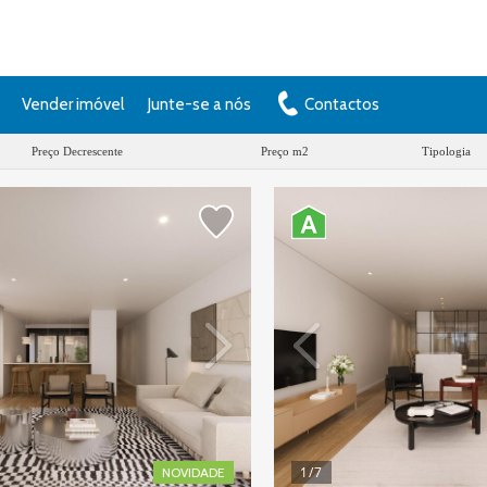
Vender imóvel
Junte-se a nós
Contactos
Preço Decrescente
Preço m2
Tipologia
1
/7
NOVIDADE