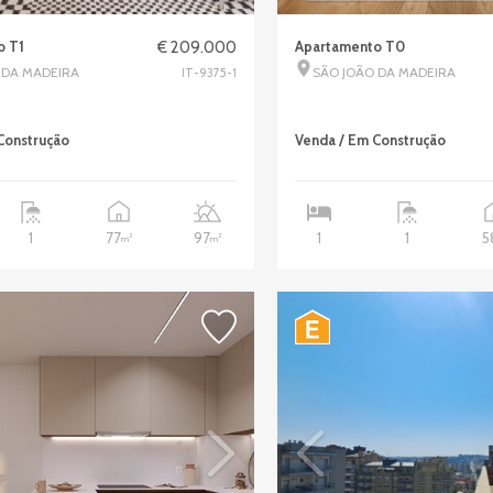
o T1
€ 209.000
Apartamento T0
 DA MADEIRA
SÃO JOÃO DA MADEIRA
IT-9375-1
Construção
Venda / Em Construção
77
97
5
1
1
1
2
2
m
m