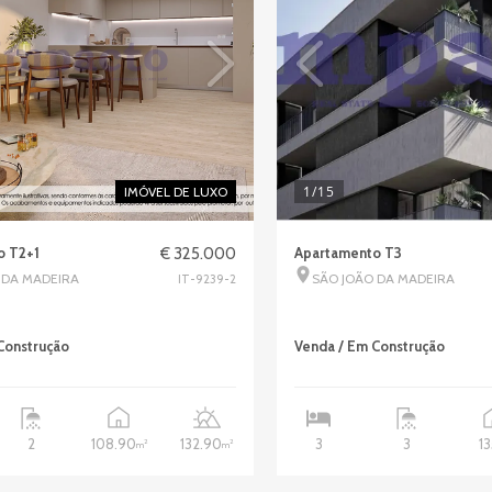
1
/15
IMÓVEL DE LUXO
o T2+1
€ 325.000
Apartamento T3
 DA MADEIRA
SÃO JOÃO DA MADEIRA
IT-9239-2
Construção
Venda / Em Construção
108.90
132.90
1
2
3
3
2
2
m
m