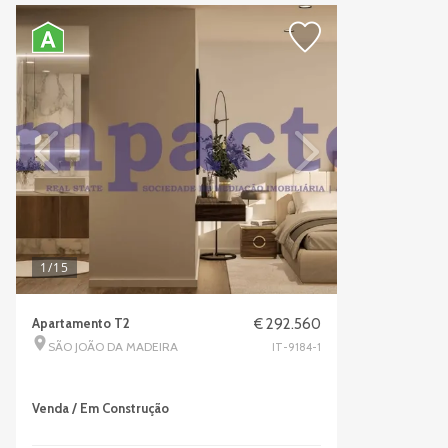
1
/15
Apartamento T2
€ 292.560
SÃO JOÃO DA MADEIRA
IT-9184-1
Venda / Em Construção