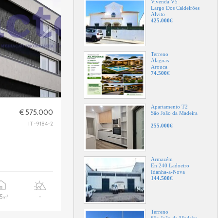
Terreno
Alagoas
Arouca
74.500
€
Apartamento T2
São João da Madeira
255.000
€
Armazém
€ 575.000
En 240 Ladoeiro
Idanha-a-Nova
IT-9184-2
144.500
€
Terreno
São João da Madeira
165.000
€
35
-
2
m
Vivenda V8