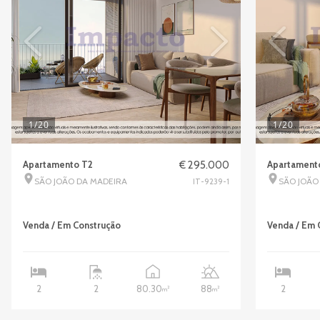
1
/20
1
/20
Apartamento T2
€ 295.000
Apartament
SÃO JOÃO DA MADEIRA
SÃO JOÃO
IT-9239-1
Venda / Em Construção
Venda / Em 
80.30
88
2
2
2
2
2
m
m