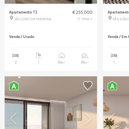
Apartamento T2
€ 255.000
Apartament
SÃO JOÃO DA MADEIRA
SÃO JOÃO
IT-5966-7
Venda / Usado
Venda / Em 
86
86
2
1
1
2
2
m
m