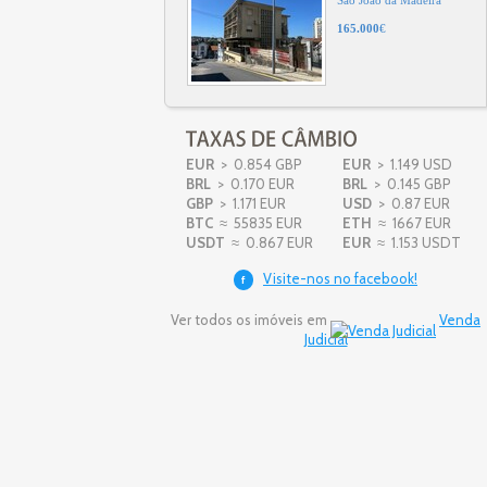
Igreja
Viseu
136.000
€
Terreno
Prado
Mogadouro
17.255
€
EUR
> 0.854 GBP
EUR
> 1.149 USD
BRL
> 0.170 EUR
BRL
> 0.145 GBP
GBP
> 1.171 EUR
USD
> 0.87 EUR
BTC
≈ 55835 EUR
Vivenda V3
ETH
≈ 1667 EUR
Travanca
USDT
≈ 0.867 EUR
EUR
≈ 1.153 USDT
Santa Maria da Feira
415.000
€
Visite-nos no facebook!
f
Ver todos os imóveis em
Venda
Judicial
Terreno
Fojo
Oliveira de Azeméis
220.000
€
Apartamento T2
Vila de Cucujães
Oliveira de Azeméis