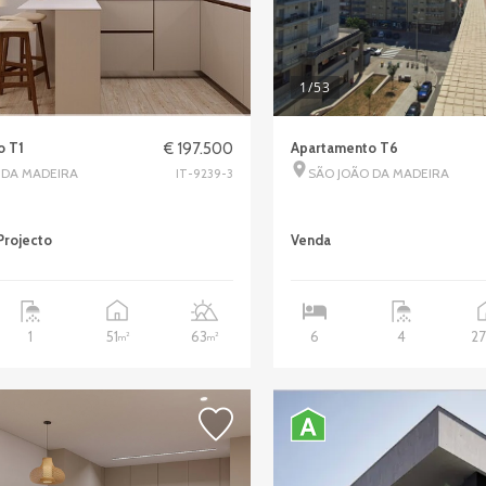
1
/53
o T1
€ 197.500
Apartamento T6
 DA MADEIRA
SÃO JOÃO DA MADEIRA
IT-9239-3
Projecto
Venda
51
63
2
1
6
4
2
2
m
m