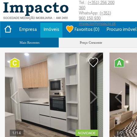
Tel.:
(+351) 256 200
360
WhatsApp:
(+351)
960 150 930
impacto@impacto.pt
Empresa
Imóveis
Favoritos
(
0
)
Procuro imóvel
Mais Recentes
Preço Crescente
1
/14
1
/7
NOVIDADE