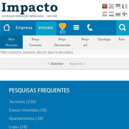
Empresa
Imóveis
(
0
)
Mais
Preço
Preço
Preço
Tipologia
Área
Recentes
Crescente
Decrescente
m2
Não existem imóveis deste tipo indexados
< Anterior
Seguinte >
Terrenos
(130)
Casas Vivendas
(35)
Apartamentos
(34)
Lojas
(16)